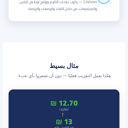
CoVision — ركوب دراجات التاندِم وبرامج تربط بين الناس
والمجتمعات، من خلال اللقاء والإصغاء والرياضة.
مثال بسيط
هكذا يعمل التقريب فعليًا — دون أن تشعروا بأي عبء:
12.70 ₪
اشتريت
←
13 ₪
يتم التقريب إليه