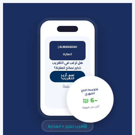
ALMANARAH |
المنارة
هل ترغب في التقريب
للخير لصالح المنارة؟
نعم، أريد
التقريب!
لا، شكرًا
متوسط التبرع
الشهري
~6 ₪
أقل من قهوة!
قرب للخير × المنارة