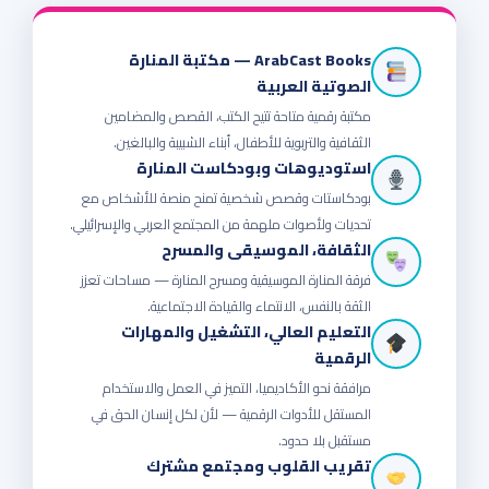
ArabCast Books — مكتبة المنارة
الصوتية العربية
مكتبة رقمية متاحة تتيح الكتب، القصص والمضامين
الثقافية والتربوية للأطفال، أبناء الشبيبة والبالغين.
استوديوهات وبودكاست المنارة
بودكاستات وقصص شخصية تمنح منصة للأشخاص مع
تحديات ولأصوات ملهمة من المجتمع العربي والإسرائيلي.
الثقافة، الموسيقى والمسرح
فرقة المنارة الموسيقية ومسرح المنارة — مساحات تعزز
الثقة بالنفس، الانتماء والقيادة الاجتماعية.
التعليم العالي، التشغيل والمهارات
الرقمية
مرافقة نحو الأكاديميا، التميز في العمل والاستخدام
المستقل للأدوات الرقمية — لأن لكل إنسان الحق في
مستقبل بلا حدود.
تقريب القلوب ومجتمع مشترك