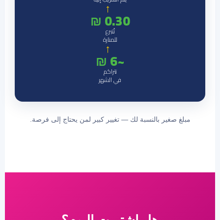
←
0.30 ₪
تُتبرع
للمنارة
←
~6 ₪
تتراكم
في الشهر
مبلغ صغير بالنسبة لك — تغيير كبير لمن يحتاج إلى فرصة.