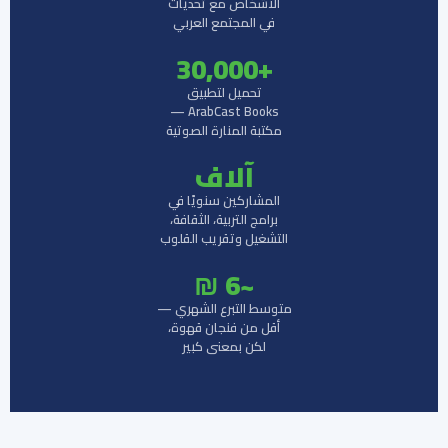
الأشخاص مع تحديات
في المجتمع العربي
+30,000
تحميل لتطبيق
ArabCast Books —
مكتبة المنارة الصوتية
آلاف
المشاركين سنويًا في
برامج التربية، الثقافة،
التشغيل وتقريب القلوب
~6 ₪
متوسط التبرع الشهري —
أقل من فنجان قهوة،
لكن بمعنى كبير